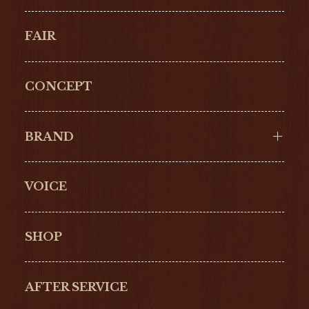
FAIR
CONCEPT
BRAND
VOICE
Cartier
OMEGA
BREITLING
TAGHeuer
SHOP
IWC
PANERAI
ZENITH
BLANCPAIN
AFTER SERVICE
GLASHŰTTE
GIRARD-