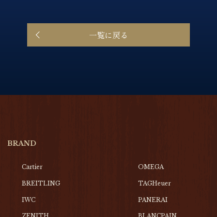
一覧に戻る
BRAND
Cartier
OMEGA
BREITLING
TAGHeuer
IWC
PANERAI
ZENITH
BLANCPAIN