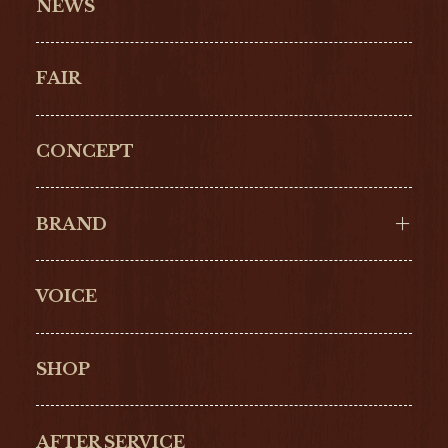
NEWS
FAIR
CONCEPT
BRAND
VOICE
Cartier
OMEGA
BREITLING
TAGHeuer
SHOP
IWC
PANERAI
ZENITH
BLANCPAIN
AFTER SERVICE