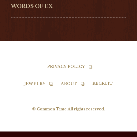
NORQAIN
BALL
WORDS OF EX
TISSOT
PRIVACY POLICY
RECRUIT
JEWELRY
ABOUT
© Common Time All rights reserved.