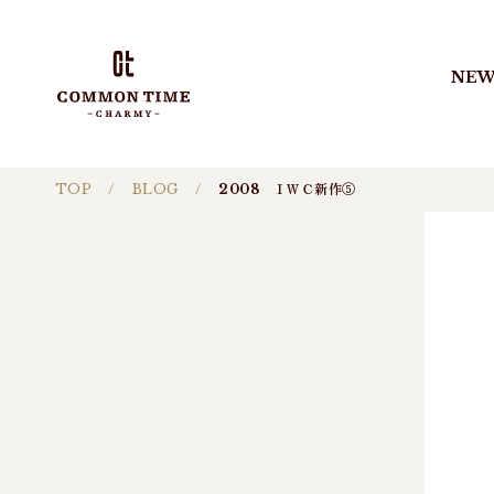
NEW
TOP
BLOG
2008 ＩＷＣ新作⑤