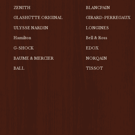
ZENITH
BLANCPAIN
GLASHŰTTE ORIGINAL
GIRARD-PERREGAUX
ULYSSE NARDIN
LONGINES
Hamilton
Bell & Ross
G-SHOCK
EDOX
BAUME & MERCIER
NORQAIN
BALL
TISSOT