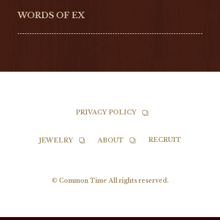
NORQAIN
BALL
WORDS OF EX
TISSOT
PRIVACY POLICY
RECRUIT
JEWELRY
ABOUT
© Common Time All rights reserved.