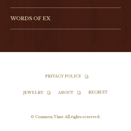
G-SHOCK
EDOX
NORQAIN
BALL
WORDS OF EX
TISSOT
PRIVACY POLICY
RECRUIT
JEWELRY
ABOUT
© Common Time All rights reserved.