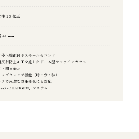
性 10 気圧
 41 mm
針停止機能付きスモールセコンド
面反射防止加工を施したドーム型サファイアガラス
付・曜日表示
トップウォッチ機能（時・分・秒）
ラスで急激な気圧変化にも対応
asX-CHANGE®」システム