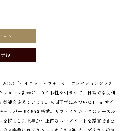
ション
店予約
はIWCの「パイロット・ウォッチ」コレクションを支え
ウンターは計器のような個性を引き立て、日常でも便利
チ機能を備えています。人間工学に基づいた41mmサイ
キャリバー69385を搭載。サファイアガラスのシースル
ルを採用した堅牢かつ正確なムーブメントを鑑賞できま
ンの文字盤にロジウムメッキの針が映え、ブラウンのカ