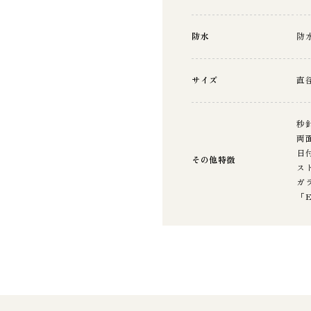
防水
防水
サイズ
直径
秒
両
日
その他特徴
ス
ガ
「E