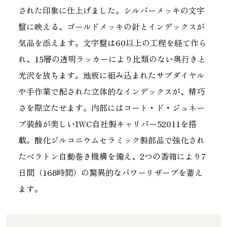
された印象に仕上げました。シルバーメッキの文字
盤に映える、ゴールドメッキの針とインデックスが
気品を添えます。文字盤は60以上の工程を経て作ら
れ、15層の透明ラッカーにより比類のない奥行きと
光沢を放ちます。地板に組み込まれたサブダイヤル
や手作業で配された立体的なインデックスが、精巧
さを際立たせます。内部にはコート・ド・ジュネー
ブ装飾が美しいIWC自社製キャリバー52011を搭
載。酸化ジルコニウムセラミック製部品で強化され
たペラトン自動巻き機構を備え、2つの香箱により7
日間（168時間）の驚異的なパワーリザーブを蓄え
ます。