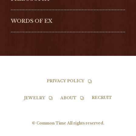
G-SHOCK
EDOX
NORQAIN
BALL
WORDS OF EX
TISSOT
PRIVACY POLICY
RECRUIT
JEWELRY
ABOUT
© Common Time All rights reserved.