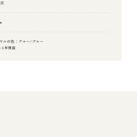
気圧
m
ヤルの色：ブルー/ブルー
+1年保証