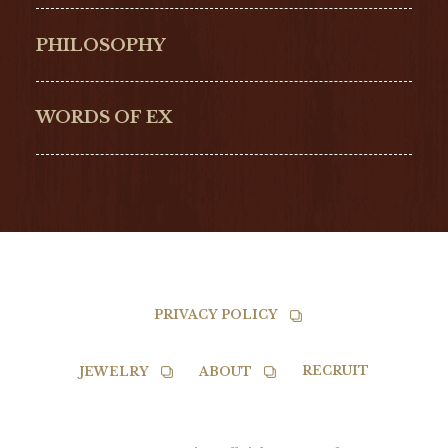
Hamilton
Bell & Ross
PHILOSOPHY
G-SHOCK
EDOX
NORQAIN
BALL
WORDS OF EX
TISSOT
PRIVACY POLICY
RECRUIT
JEWELRY
ABOUT