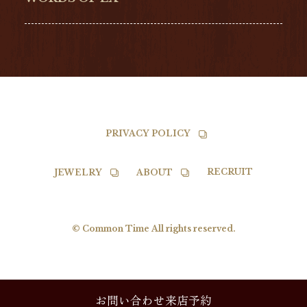
TISSOT
PRIVACY POLICY
RECRUIT
JEWELRY
ABOUT
© Common Time All rights reserved.
お問い合わせ来店予約