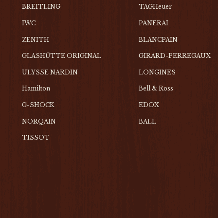
BREITLING
TAGHeuer
IWC
PANERAI
ZENITH
BLANCPAIN
GLASHŰTTE ORIGINAL
GIRARD-PERREGAUX
ULYSSE NARDIN
LONGINES
Hamilton
Bell & Ross
G-SHOCK
EDOX
NORQAIN
BALL
TISSOT