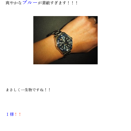
ブルー
爽やかな
が素敵すぎます！！！
まさしく一生物ですね！！
Ｉ様
！！