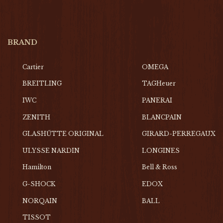
BRAND
Cartier
OMEGA
BREITLING
TAGHeuer
IWC
PANERAI
ZENITH
BLANCPAIN
GLASHŰTTE ORIGINAL
GIRARD-PERREGAUX
ULYSSE NARDIN
LONGINES
Hamilton
Bell & Ross
G-SHOCK
EDOX
NORQAIN
BALL
TISSOT