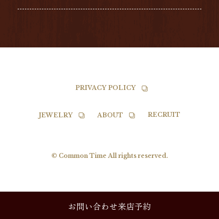
TISSOT
PRIVACY POLICY
RECRUIT
JEWELRY
ABOUT
© Common Time All rights reserved.
お問い合わせ来店予約