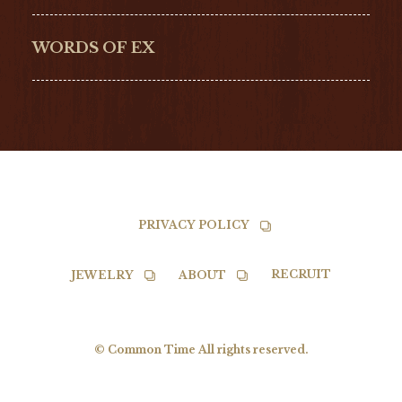
G-SHOCK
EDOX
NORQAIN
BALL
WORDS OF EX
TISSOT
PRIVACY POLICY
RECRUIT
JEWELRY
ABOUT
© Common Time All rights reserved.