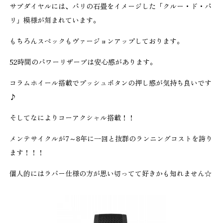
サブダイヤルには、パリの石畳をイメージした「クルー・ド・パ
リ」模様が刻まれています。
もちろんスペックもヴァージョンアップしております。
52時間のパワーリザーブは安心感があります。
コラムホイール搭載でプッシュボタンの押し感が気持ち良いです
♪
そしてなによりコーアクシャル搭載！！
メンテサイクルが7～8年に一回と抜群のランニングコストを誇り
ます！！！
個人的にはラバー仕様の方が思い切ってて好きかも知れません☆