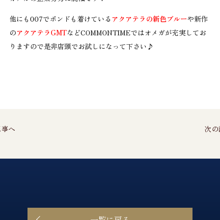
他にも007でボンドも着けている
アクアテラの新色ブルー
や新作
の
アクアテラGMT
などCOMMONTIMEではオメガが充実してお
りますので是非店頭でお試しになって下さい♪
記事へ
次の
一覧に戻る