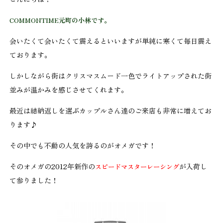
COMMONTIME元町の小林です。
会いたくて会いたくて震えるといいますが単純に寒くて毎日震え
ております。
しかしながら街はクリスマスムード一色でライトアップされた街
並みが温かみを感じさせてくれます。
最近は結納返しを選ぶカップルさん達のご来店も非常に増えてお
ります♪
その中でも不動の人気を誇るのがオメガです！
そのオメガの2012年新作の
が入荷し
スピードマスターレーシング
て参りました！