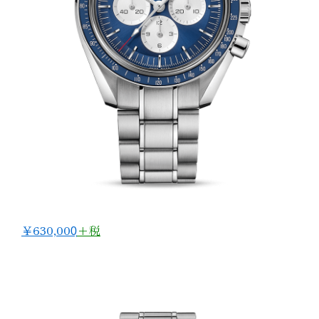
￥630,000̟
+税