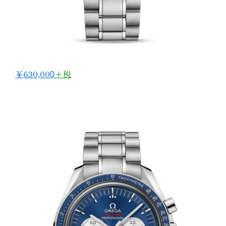
￥630,000̟
+税