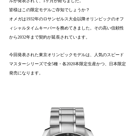
ルが発表されて、
1
ヶ月が経ちました。
皆様はこの限定モデルご存知でしょうか？
オメガは
1932
年のロサンゼルス大会以降オリンピックのオフ
ィシャルタイムキーパーを務めてきました。その高い信頼性
から
2032
年まで契約が延長されています。
今回発表された東京オリンピックモデルは、人気のスピード
マスターシリーズで全
5
種・各
2020
本限定生産かつ、日本限定
発売になります。