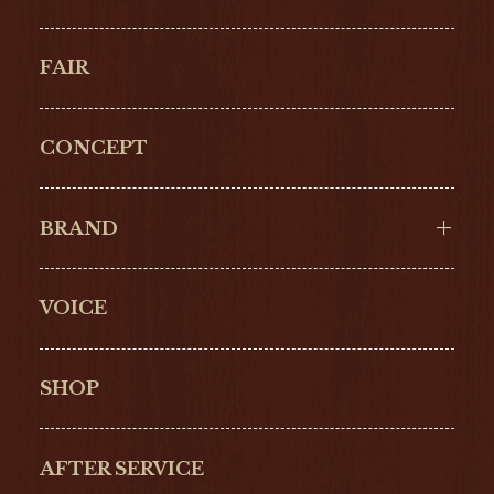
FAIR
CONCEPT
BRAND
VOICE
Cartier
OMEGA
BREITLING
TAGHeuer
SHOP
IWC
PANERAI
ZENITH
BLANCPAIN
AFTER SERVICE