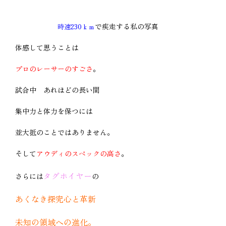
で疾走する私の写真
時速230ｋｍ
体感して思うことは
プロのレーサーのすごさ
。
試合中 あれほどの長い間
集中力と体力を保つには
並大抵のことではありません。
そして
アウディのスペックの高さ
。
タグホイヤー
さらには
の
あくなき探究心と革新
未知の領域への進化。