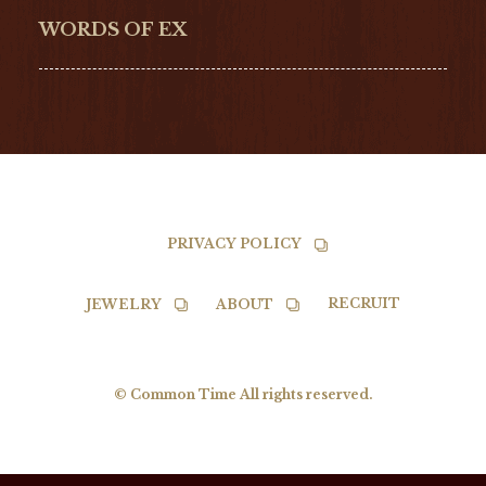
NORQAIN
BALL
WORDS OF EX
TISSOT
PRIVACY POLICY
RECRUIT
JEWELRY
ABOUT
© Common Time All rights reserved.