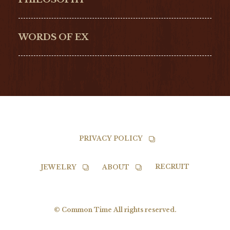
G-SHOCK
EDOX
NORQAIN
BALL
WORDS OF EX
TISSOT
PRIVACY POLICY
RECRUIT
JEWELRY
ABOUT
© Common Time All rights reserved.