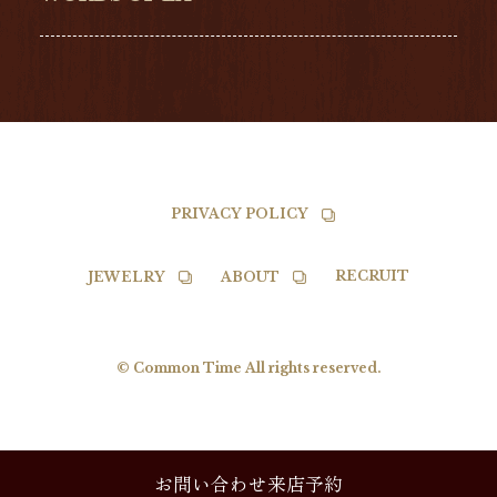
TISSOT
PRIVACY POLICY
RECRUIT
JEWELRY
ABOUT
© Common Time All rights reserved.
お問い合わせ来店予約