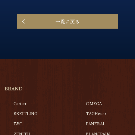
一覧に戻る
BRAND
Cartier
OMEGA
BREITLING
TAGHeuer
IWC
PANERAI
ZENITH
BLANCPAIN