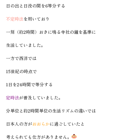
日の出と日没の間を6等分する
不定時法
を用いており
一刻（約2時間）おきに鳴る寺社の鐘を基準に
生活していました。
一方で西洋では
15世紀の時点で
1日を24時間で等分する
定時法
が普及していました。
分単位と約2時間単位の生活リズムの違いでは
日本人の方が
おおらか
に過ごしていたと
考えられても仕方がありません。