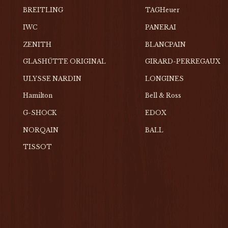
BREITLING
TAGHeuer
IWC
PANERAI
ZENITH
BLANCPAIN
GLASHŰTTE ORIGINAL
GIRARD-PERREGAUX
ULYSSE NARDIN
LONGINES
Hamilton
Bell & Ross
G-SHOCK
EDOX
NORQAIN
BALL
TISSOT