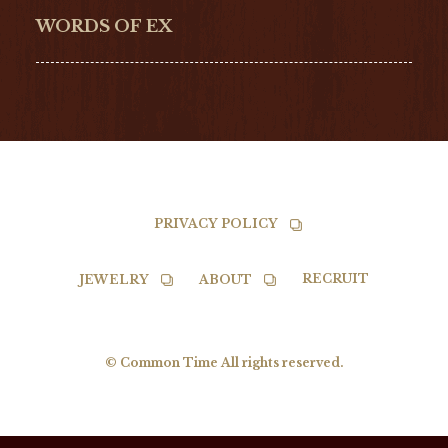
NORQAIN
BALL
WORDS OF EX
TISSOT
PRIVACY POLICY
RECRUIT
JEWELRY
ABOUT
© Common Time All rights reserved.