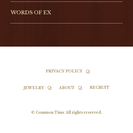
NORQAIN
BALL
WORDS OF EX
TISSOT
PRIVACY POLICY
RECRUIT
JEWELRY
ABOUT
© Common Time All rights reserved.