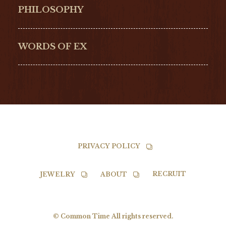
Hamilton
Bell & Ross
PHILOSOPHY
G-SHOCK
EDOX
NORQAIN
BALL
WORDS OF EX
TISSOT
PRIVACY POLICY
RECRUIT
JEWELRY
ABOUT
© Common Time All rights reserved.