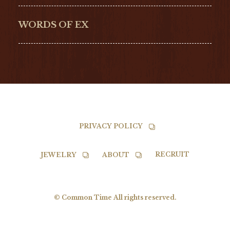
G-SHOCK
EDOX
NORQAIN
BALL
WORDS OF EX
TISSOT
PRIVACY POLICY
RECRUIT
JEWELRY
ABOUT
© Common Time All rights reserved.