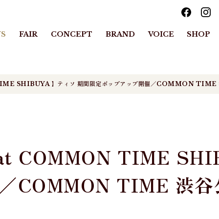
S
FAIR
CONCEPT
BRAND
VOICE
SHOP
N TIME SHIBUYA 】ティソ 期間限定ポップアップ開催／COMMON TIM
 at COMMON TIME S
COMMON TIME 渋