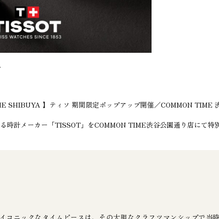
、
N TIME SHIBUYA 】ティソ 期間限定ポップアップ開催／COMMON TIM
る時計メーカー「TISSOT」をCOMMON TIME渋谷公園通り店に
のアイコニックなタイムピースは、その大胆なクラフツマンシップで当