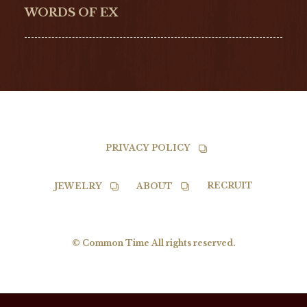
NORQAIN
BALL
WORDS OF EX
TISSOT
PRIVACY POLICY
RECRUIT
JEWELRY
ABOUT
© Common Time All rights reserved.