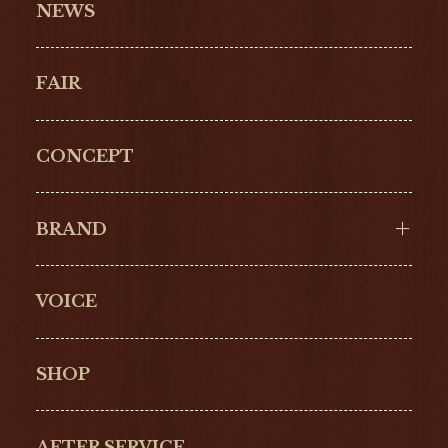
NEWS
FAIR
CONCEPT
BRAND
VOICE
Cartier
OMEGA
BREITLING
TAGHeuer
SHOP
IWC
PANERAI
ZENITH
BLANCPAIN
AFTER SERVICE