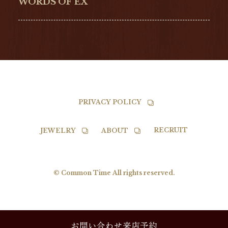
NORQAIN
BALL
WORDS OF EX
TISSOT
PRIVACY POLICY
RECRUIT
JEWELRY
ABOUT
© Common Time All rights reserved.
お問い合わせ来店予約