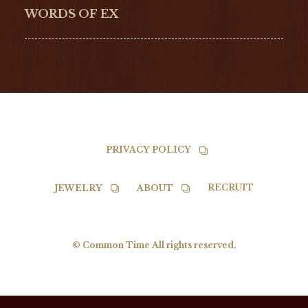
NORQAIN
BALL
WORDS OF EX
TISSOT
PRIVACY POLICY
RECRUIT
JEWELRY
ABOUT
© Common Time All rights reserved.