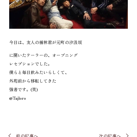
今日は、友人の楯林君が元町の汐汲坂
に開いたテーラーの、オープニング
レセプションでした。
僕らと毎日飲みたいらしくて、
外苑前から移転してきた
強者です。(笑)
@Tajloro
前の記事へ
次の記事へ