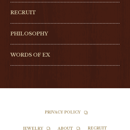
ORIGINAL
PERREGAUX
RECRUIT
ULYSSE NARDIN
LONGINES
Hamilton
Bell & Ross
PHILOSOPHY
G-SHOCK
EDOX
NORQAIN
BALL
WORDS OF EX
TISSOT
PRIVACY POLICY
RECRUIT
JEWELRY
ABOUT