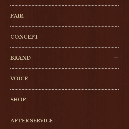
FAIR
CONCEPT
BRAND
VOICE
Cartier
OMEGA
BREITLING
TAGHeuer
SHOP
IWC
PANERAI
ZENITH
BLANCPAIN
AFTER SERVICE
GLASHŰTTE
GIRARD-