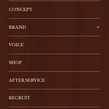
CONCEPT
BRAND
VOICE
Cartier
OMEGA
BREITLING
TAGHeuer
SHOP
IWC
PANERAI
ZENITH
BLANCPAIN
AFTER SERVICE
GLASHŰTTE
GIRARD-
ORIGINAL
PERREGAUX
RECRUIT
ULYSSE NARDIN
LONGINES