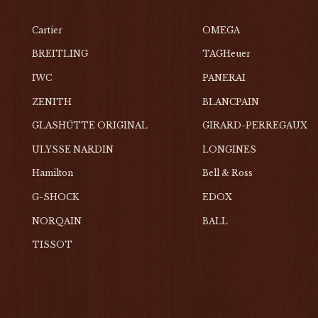
Cartier
OMEGA
BREITLING
TAGHeuer
IWC
PANERAI
ZENITH
BLANCPAIN
GLASHŰTTE ORIGINAL
GIRARD-PERREGAUX
ULYSSE NARDIN
LONGINES
Hamilton
Bell & Ross
G-SHOCK
EDOX
NORQAIN
BALL
TISSOT