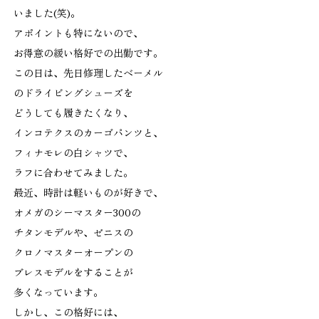
いました(笑)。
アポイントも特にないので、
お得意の緩い格好での出勤です。
この日は、先日修理したベーメル
のドライビングシューズを
どうしても履きたくなり、
インコテクスのカーゴパンツと、
フィナモレの白シャツで、
ラフに合わせてみました。
最近、時計は軽いものが好きで、
オメガのシーマスター300の
チタンモデルや、ゼニスの
クロノマスターオープンの
ブレスモデルをすることが
多くなっています。
しかし、この格好には、