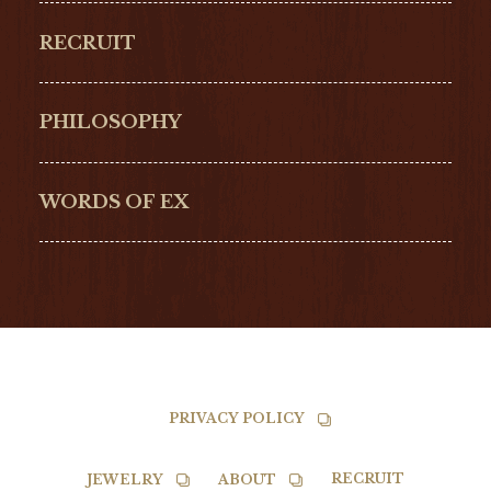
ORIGINAL
PERREGAUX
RECRUIT
ULYSSE NARDIN
LONGINES
Hamilton
Bell & Ross
PHILOSOPHY
G-SHOCK
EDOX
NORQAIN
BALL
WORDS OF EX
TISSOT
PRIVACY POLICY
RECRUIT
JEWELRY
ABOUT