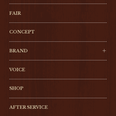
FAIR
CONCEPT
BRAND
VOICE
Cartier
OMEGA
BREITLING
TAGHeuer
SHOP
IWC
PANERAI
ZENITH
BLANCPAIN
AFTER SERVICE
GLASHŰTTE
GIRARD-