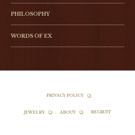
Hamilton
Bell & Ross
PHILOSOPHY
G-SHOCK
EDOX
NORQAIN
BALL
WORDS OF EX
TISSOT
PRIVACY POLICY
RECRUIT
JEWELRY
ABOUT