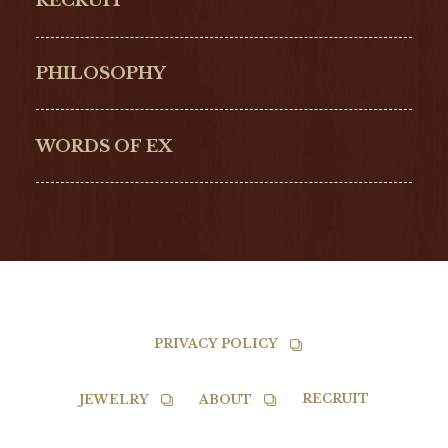
RECRUIT
ULYSSE NARDIN
LONGINES
Hamilton
Bell & Ross
PHILOSOPHY
G-SHOCK
EDOX
NORQAIN
BALL
WORDS OF EX
TISSOT
PRIVACY POLICY
RECRUIT
JEWELRY
ABOUT