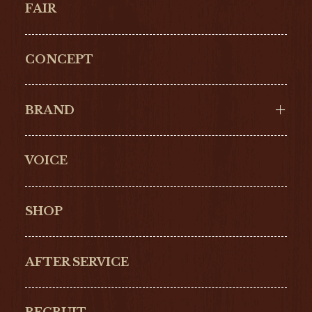
FAIR
CONCEPT
BRAND
VOICE
Cartier
OMEGA
BREITLING
TAGHeuer
SHOP
IWC
PANERAI
ZENITH
BLANCPAIN
AFTER SERVICE
GLASHŰTTE
GIRARD-
ORIGINAL
PERREGAUX