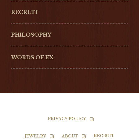
ORIGINAL
PERREGAUX
RECRUIT
ULYSSE NARDIN
LONGINES
Hamilton
Bell & Ross
PHILOSOPHY
G-SHOCK
EDOX
NORQAIN
BALL
WORDS OF EX
TISSOT
PRIVACY POLICY
RECRUIT
JEWELRY
ABOUT