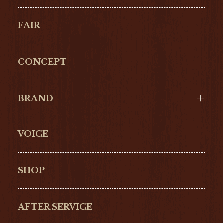
FAIR
CONCEPT
BRAND
VOICE
Cartier
OMEGA
BREITLING
TAGHeuer
SHOP
IWC
PANERAI
ZENITH
BLANCPAIN
AFTER SERVICE
GLASHŰTTE
GIRARD-