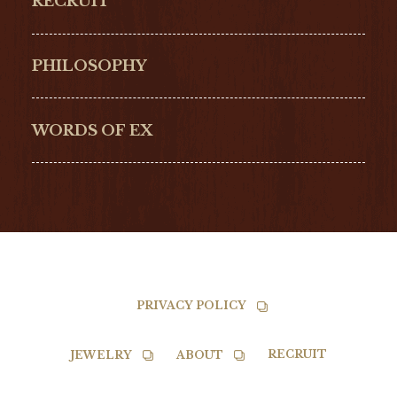
RECRUIT
ULYSSE NARDIN
LONGINES
Hamilton
Bell & Ross
PHILOSOPHY
G-SHOCK
EDOX
NORQAIN
BALL
WORDS OF EX
TISSOT
PRIVACY POLICY
RECRUIT
JEWELRY
ABOUT