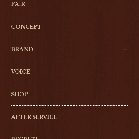
FAIR
CONCEPT
BRAND
VOICE
Cartier
OMEGA
BREITLING
TAGHeuer
SHOP
IWC
PANERAI
ZENITH
BLANCPAIN
AFTER SERVICE
GLASHŰTTE
GIRARD-
ORIGINAL
PERREGAUX