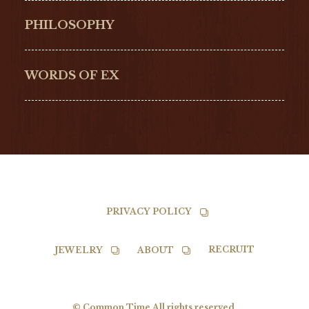
Hamilton
Bell & Ross
PHILOSOPHY
G-SHOCK
EDOX
NORQAIN
BALL
WORDS OF EX
TISSOT
PRIVACY POLICY
RECRUIT
JEWELRY
ABOUT
© Common Time All rights reserved.