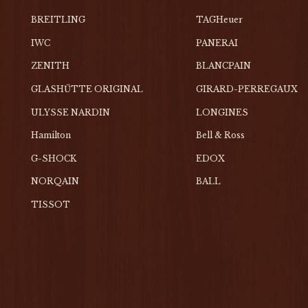
BREITLING
TAGHeuer
IWC
PANERAI
ZENITH
BLANCPAIN
GLASHŰTTE ORIGINAL
GIRARD-PERREGAUX
ULYSSE NARDIN
LONGINES
Hamilton
Bell & Ross
G-SHOCK
EDOX
NORQAIN
BALL
TISSOT