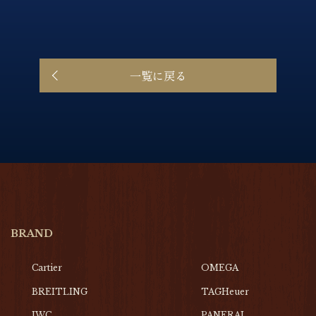
一覧に戻る
BRAND
Cartier
OMEGA
BREITLING
TAGHeuer
IWC
PANERAI