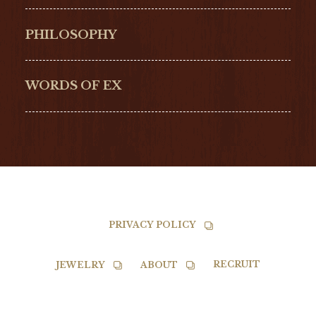
Hamilton
Bell & Ross
PHILOSOPHY
G-SHOCK
EDOX
NORQAIN
BALL
WORDS OF EX
TISSOT
PRIVACY POLICY
RECRUIT
JEWELRY
ABOUT