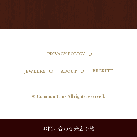
TISSOT
PRIVACY POLICY
RECRUIT
JEWELRY
ABOUT
© Common Time All rights reserved.
お問い合わせ来店予約