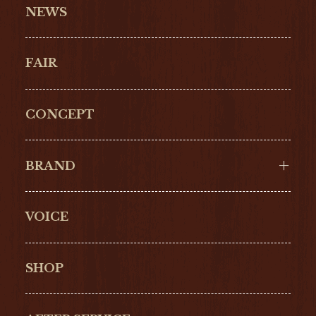
NEWS
FAIR
CONCEPT
BRAND
VOICE
Cartier
OMEGA
BREITLING
TAGHeuer
SHOP
IWC
PANERAI
ZENITH
BLANCPAIN