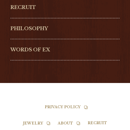
ORIGINAL
PERREGAUX
RECRUIT
ULYSSE NARDIN
LONGINES
Hamilton
Bell & Ross
PHILOSOPHY
G-SHOCK
EDOX
NORQAIN
BALL
WORDS OF EX
TISSOT
PRIVACY POLICY
RECRUIT
JEWELRY
ABOUT