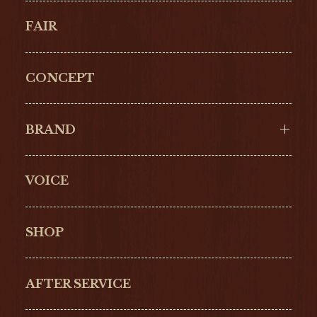
FAIR
CONCEPT
BRAND
VOICE
Cartier
OMEGA
BREITLING
TAGHeuer
SHOP
IWC
PANERAI
ZENITH
BLANCPAIN
AFTER SERVICE
GLASHŰTTE
GIRARD-